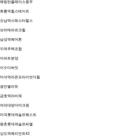
해링턴플레이스풍무
회룡역힐스테이트
오남역서희스타힐스
보라매파르크힐
남성역헤머튼
지역주택조합
아파트분양
이수더써밋
마석역라온프라이빗더힐
광진벨라듀
금호역라비체
여의대방더마크원
마곡롯데캐슬르웨스트
평촌롯데캐슬르씨엘
상도역헤리언트42