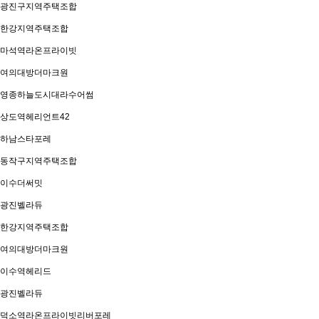
광진구지역주택조합
한강지역주택조합
마석역라온프라이빗
여의대방더마크원
영종하늘도시대라수어썸
상도역헤리언트42
하남스타포레
동작구지역주택조합
이수더써밋
광진벨라듀
한강지역주택조합
여의대방더마크원
이수역헤리드
광진벨라듀
덕소역라온프라이빗리버포레