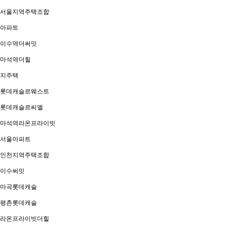
서울지역주택조합
아파트
이수역더써밋
마석역더힐
지주택
롯데캐슬르웨스트
롯데캐슬르씨엘
마석역라온프라이빗
서울아파트
인천지역주택조합
이수써밋
마곡롯데캐슬
평촌롯데캐슬
라온프라이빗더힐