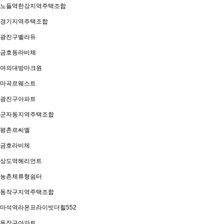
노들역한강지역주택조합
경기지역주택조합
광진구벨라듀
금호동라비체
여의대방마크원
마곡르웨스트
광진구아파트
군자동지역주택조합
평촌르씨엘
금호라비체
상도역헤리언트
농촌체류형쉼터
동작구지역주택조합
마석역라온프라이빗더힐552
동작구아파트