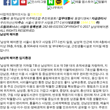
사업개요
찾아오시는 길
전화연결
시행사
: 동작남성역 지주택조합 추진위원회 /
업무대행사
: 동명디앤씨 /
자금관리사
:
우리자산신탁
주소
: 서울시 동작구 사당동 277-1번지
대표전화
:
1844-1701
주)
드림파트너스
|
사업자 등록번호
: 282-88-03155
COPYRIGHT © 2017 남성역헤머튼.
ALL RIGHTS RESERVED.
남성역 헤머튼
'남성역 헤머튼'은 서울시 동작구 사당동 277-1번지 일원, 남성역 인근에 지하 4층에서
지상 39층, 6개동, 총 934세대 아파트 및 부대복리시설, 근린생활시설로 지어질 예정
입니다.
남성역 헤머튼 입지환경
'남성역 헤머튼'은 지하철 7호선 남성역이 도보 약 3분 대의 초역세권을 자랑하며, 지
하철 4·7호선 이수역도 도보 약 10분대에 위치한 더블역세권이다. 7호선을 통해서는
강남권, 4호선 이용 시 서울역 등 중심권역으로의 이동이 매우 편리한 여건입니다. 또
한 인근 사당로, 동작대로를 통해 올림픽대로의 접근도 용이해` 여의도, 용산 등의 이
용이 편리하며, 서리풀터널만 통한 강남 접근성도 좋다. 남부순환로, 강남순환고속도
로 등 주요 간선망의 이용도 용이한 탁월한 교통망을 확보했습니다. 행림초가 도보권
에 위치하며, 남성중, 동작고도 가깝고 서울대, 중앙대, 숭실대, 총신대도 밀집해 있다.
또한, 구립 사당 솔밭도서관이 인접하며, 반포동 학원가의 이동도 편리해 자녀 교육 여
건이 탁월합니다. 남성역과 이수역을 중심으로 형성된 상권을 통해 각종 생활편의시
설의 이용이 편리하며, 홈플러스 사당점, 신세계백화점 강남점, 강남성모병원, 예술의
전당 등 사당·이수·반포·방배권역의 풍부한 생활 인프라까지 공유할 수 있다. 주변으