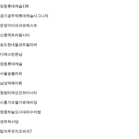
정동롯데캐슬136
경기광주역롯데캐슬시그니처
운정아이파크포레스트
신풍역트라움시티
송도한내들센트럴리버
디애스턴한남
정동롯데캐슬
서울숲벨라듀
남성역헤머튼
청량리역요진와이시티
시흥거모엘가로제비앙
영종하늘도시대라수어썸
센트릭사당
탑석푸르지오파크7