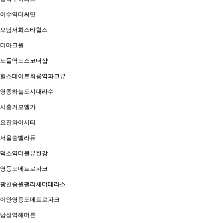
이수역더써밋
오남서희스타힐스
더마크원
노들역포스코더샵
힐스테이트회룡역파크뷰
영종하늘도시대라수
시흥거모엘가
요진와이시티
서울숲벨라듀
덕소역더블뷰한강
영등포메트로파크
광천승원팰리체더테라스
이안영등포메트로파크
남성역해머튼