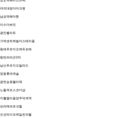
상도역헤리언트42
여의대방더마크원
남성역헤머튼
이수더써밋
광진벨라듀
거제센트레빌아스테리움
동래푸르지오에듀포레
동탄파라곤3차
남산푸르지오발라드
정동롯데캐슬
광천승원팰리체
노들역포스코더샵
지웰엘리움양주덕계역
보라매파르크힐
오션라이프에일린의뜰