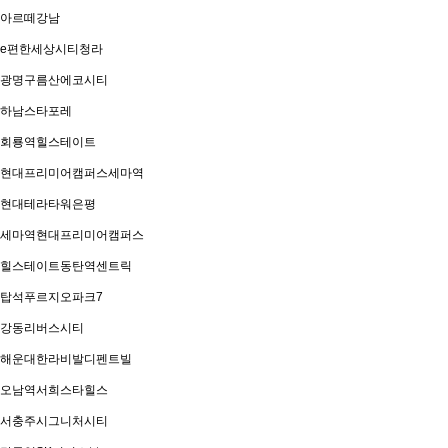
아르떼강남
e편한세상시티청라
광명구름산에코시티
하남스타포레
회룡역힐스테이트
현대프리미어캠퍼스세마역
현대테라타워은평
세마역현대프리미어캠퍼스
힐스테이트동탄역센트릭
탑석푸르지오파크7
강동리버스시티
해운대한라비발디펜트빌
오남역서희스타힐스
서충주시그니처시티