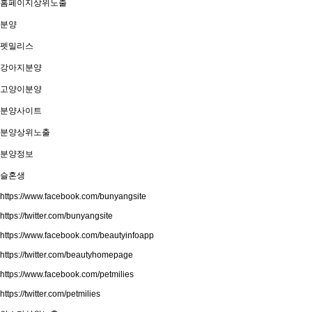
홈페이지상위노출
분양
펫밀리스
강아지분양
고양이분양
분양사이트
분양상위노출
분양정보
슬혼생
https://www.facebook.com/bunyangsite
https://twitter.com/bunyangsite
https://www.facebook.com/beautyinfoapp
https://twitter.com/beautyhomepage
https://www.facebook.com/petmilies
https://twitter.com/petmilies