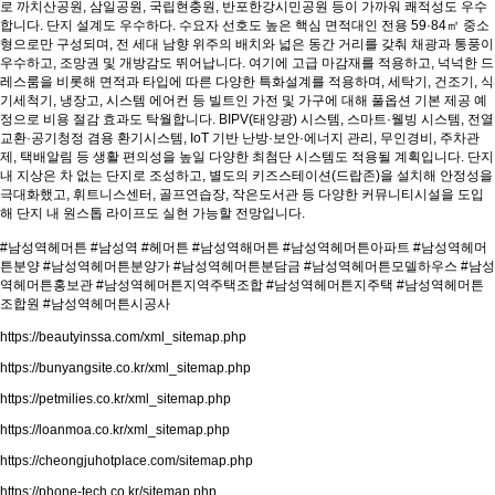
로 까치산공원, 삼일공원, 국립현충원, 반포한강시민공원 등이 가까워 쾌적성도 우수
합니다. 단지 설계도 우수하다. 수요자 선호도 높은 핵심 면적대인 전용 59·84㎡ 중소
형으로만 구성되며, 전 세대 남향 위주의 배치와 넓은 동간 거리를 갖춰 채광과 통풍이
우수하고, 조망권 및 개방감도 뛰어납니다. 여기에 고급 마감재를 적용하고, 넉넉한 드
레스룸을 비롯해 면적과 타입에 따른 다양한 특화설계를 적용하며, 세탁기, 건조기, 식
기세척기, 냉장고, 시스템 에어컨 등 빌트인 가전 및 가구에 대해 풀옵션 기본 제공 예
정으로 비용 절감 효과도 탁월합니다. BIPV(태양광) 시스템, 스마트·웰빙 시스템, 전열
교환·공기청정 겸용 환기시스템, IoT 기반 난방·보안·에너지 관리, 무인경비, 주차관
제, 택배알림 등 생활 편의성을 높일 다양한 최첨단 시스템도 적용될 계획입니다. 단지
내 지상은 차 없는 단지로 조성하고, 별도의 키즈스테이션(드랍존)을 설치해 안정성을
극대화했고, 휘트니스센터, 골프연습장, 작은도서관 등 다양한 커뮤니티시설을 도입
해 단지 내 원스톱 라이프도 실현 가능할 전망입니다.
#남성역헤머튼 #남성역 #헤머튼 #남성역해머튼 #남성역헤머튼아파트 #남성역헤머
튼분양 #남성역헤머튼분양가 #남성역헤머튼분담금 #남성역헤머튼모델하우스 #남성
역헤머튼홍보관 #남성역헤머튼지역주택조합 #남성역헤머튼지주택 #남성역헤머튼
조합원 #남성역헤머튼시공사
https://beautyinssa.com/xml_sitemap.php
https://bunyangsite.co.kr/xml_sitemap.php
https://petmilies.co.kr/xml_sitemap.php
https://loanmoa.co.kr/xml_sitemap.php
https://cheongjuhotplace.com/sitemap.php
https://phone-tech.co.kr/sitemap.php