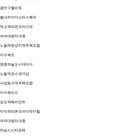
광진구벨라듀
별내자이더스타스퀘어
덕소역라온프라이빗
여의대방마크원
노들역한강지역주택조합
이수써밋
영종하늘도시대라수
노들역포스코더샵
사당동지역주택조합
이수헤리드
상도역헤리언트
마석역라온프라이빗더힐
여의대방마크원
하남시스타포레