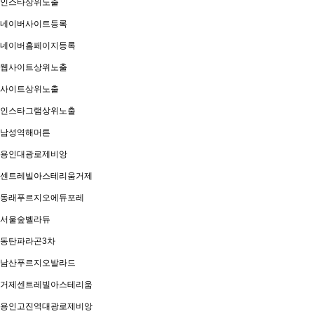
인스타상위노출
네이버사이트등록
네이버홈페이지등록
웹사이트상위노출
사이트상위노출
인스타그램상위노출
남성역해머튼
용인대광로제비앙
센트레빌아스테리움거제
동래푸르지오에듀포레
서울숲벨라듀
동탄파라곤3차
남산푸르지오발라드
거제센트레빌아스테리움
용인고진역대광로제비앙