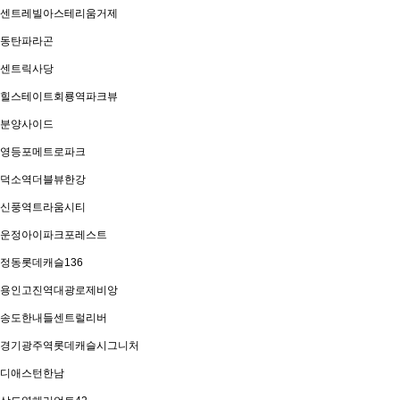
센트레빌아스테리움거제
동탄파라곤
센트릭사당
힐스테이트회룡역파크뷰
분양사이드
영등포메트로파크
덕소역더블뷰한강
신풍역트라움시티
운정아이파크포레스트
정동롯데캐슬136
용인고진역대광로제비앙
송도한내들센트럴리버
경기광주역롯데캐슬시그니처
디애스턴한남