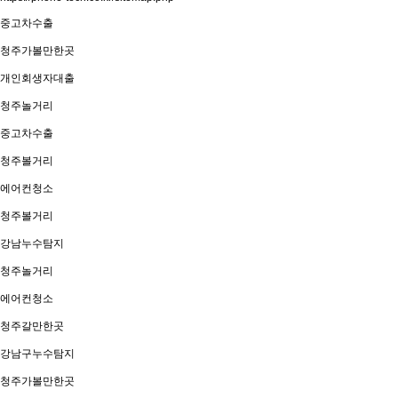
중고차수출
청주가볼만한곳
개인회생자대출
청주놀거리
중고차수출
청주볼거리
에어컨청소
청주볼거리
강남누수탐지
청주놀거리
에어컨청소
청주갈만한곳
강남구누수탐지
청주가볼만한곳