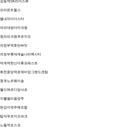
강동역SK리더스뷰
프라운트힐스
별내자이더스타
여의대방더마크원
청라피크원푸르지오
의정부역호반써밋
의정부롯데캐슬나리벡시티
덕계역한신더휴포레스트
회천중앙역로제비앙그랜드센텀
청계노르웨이숲
월드메르디앙서초
지웰엘리움양주
한강지역주택조합
탑석푸르지오파크
노들역포스코