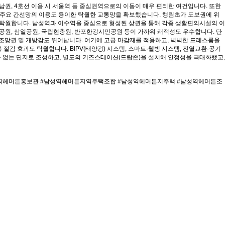
강남권, 4호선 이용 시 서울역 등 중심권역으로의 이동이 매우 편리한 여건입니다. 또한
등 주요 간선망의 이용도 용이한 탁월한 교통망을 확보했습니다. 행림초가 도보권에 위
건이 탁월합니다. 남성역과 이수역을 중심으로 형성된 상권을 통해 각종 생활편의시설의 이
공원, 삼일공원, 국립현충원, 반포한강시민공원 등이 가까워 쾌적성도 우수합니다. 단
, 조망권 및 개방감도 뛰어납니다. 여기에 고급 마감재를 적용하고, 넉넉한 드레스룸을
절감 효과도 탁월합니다. BIPV(태양광) 시스템, 스마트·웰빙 시스템, 전열교환·공기
 차 없는 단지로 조성하고, 별도의 키즈스테이션(드랍존)을 설치해 안정성을 극대화했고,
성역헤머튼홍보관 #남성역헤머튼지역주택조합 #남성역헤머튼지주택 #남성역헤머튼조