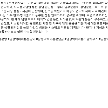
하철 4·7호선 이수역도 도보 약 10분대에 위치한 더블역세권이다. 7호선을 통해서는 
이 편리하며, 서리풀터널만 통한 강남 접근성도 좋다. 남부순환로, 강남순환고속도로 
또한, 구립 사당 솔밭도서관이 인접하며, 반포동 학원가의 이동도 편리해 자녀 교육 여
 사당·이수·반포·방배권역의 풍부한 생활 인프라까지 공유할 수 있다. 주변으로 까치산
 구성되며, 전 세대 남향 위주의 배치와 넓은 동간 거리를 갖춰 채광과 통풍이 우수하고
냉장고, 시스템 에어컨 등 빌트인 가전 및 가구에 대해 풀옵션 기본 제공 예정으로 비용 
알림 등 생활 편의성을 높일 다양한 최첨단 시스템도 적용될 계획입니다. 단지 내 지상은
스톱 라이프도 실현 가능할 전망입니다.
머튼분양 #남성역헤머튼분양가 #남성역헤머튼분담금 #남성역헤머튼모델하우스 #남