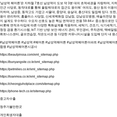
'남성역 헤머튼'은 지하철 7호선 남성역이 도보 약 3분 대의 초역세권을 자랑하며, 지
인근 사당로, 동작대로를 통해 올림픽대로의 접근도 용이해` 여의도, 용산 등의 이용
치하며, 남성중, 동작고도 가깝고 서울대, 중앙대, 숭실대, 총신대도 밀집해 있다. 
용이 편리하며, 홈플러스 사당점, 신세계백화점 강남점, 강남성모병원, 예술의전당 등
지 설계도 우수하다. 수요자 선호도 높은 핵심 면적대인 전용 59·84㎡ 중소형으로만
비롯해 면적과 타입에 따른 다양한 특화설계를 적용하며, 세탁기, 건조기, 식기세척기, 
청정 겸용 환기시스템, IoT 기반 난방·보안·에너지 관리, 무인경비, 주차관제, 택배
휘트니스센터, 골프연습장, 작은도서관 등 다양한 커뮤니티시설을 도입해 단지 내 원
#남성역헤머튼 #남성역 #헤머튼 #남성역해머튼 #남성역헤머튼아파트 #남성역헤
합원 #남성역헤머튼시공사
https://beautyinssa.com/xml_sitemap.php
https://bunyangsite.co.kr/xml_sitemap.php
https://petmilies.co.kr/xml_sitemap.php
https://loanmoa.co.kr/xml_sitemap.php
https://cheongjuhotplace.com/sitemap.php
https://phone-tech.co.kr/sitemap.php
중고차수출
청주가볼만한곳
개인회생자대출