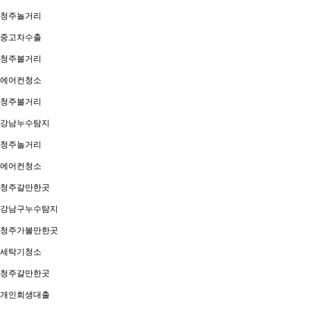
청주놀거리
중고차수출
청주볼거리
에어컨청소
청주볼거리
강남누수탐지
청주놀거리
에어컨청소
청주갈만한곳
강남구누수탐지
청주가볼만한곳
세탁기청소
청주갈만한곳
개인회생대출