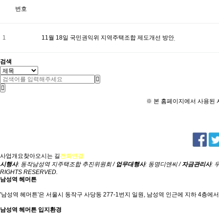
번호
1
11월 18일 국민권익위 지역주택조합 제도개선 방안
검색
※ 본 홈페이지에서 사용된 사
사업개요
찾아오시는 길
전화연결
시행사
: 동작남성역 지주택조합 추진위원회 /
업무대행사
: 동명디앤씨 /
자금관리사
:
RIGHTS RESERVED.
남성역 헤머튼
'남성역 헤머튼'은 서울시 동작구 사당동 277-1번지 일원, 남성역 인근에 지하 4층에서
남성역 헤머튼 입지환경